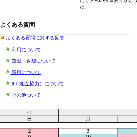
たくさんの投票ありがと
た。
よくある質問
よくある質問に対する回答
利用について
貸出・返却について
資料について
ILL(相互協力）について
その他ついて
<<
日
月
2
3
9
10