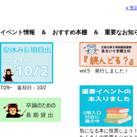
先
« 先
頭
ペ
ペ
ー
ー
ジ
イベント情報 ＆ おすすめ本棚 ＆ 重要なお知
ジ
送
り
vol.5 発行しました！
7/29~ 返却日：10/2
気になる本に投票しよう