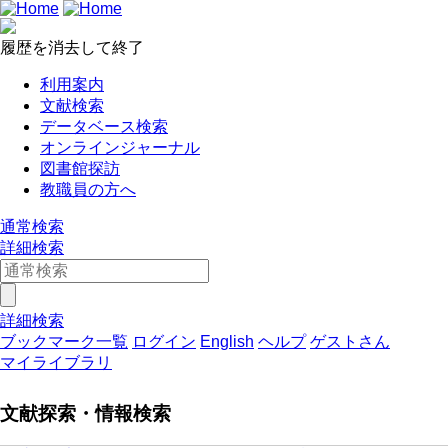
履歴を消去して終了
利用案内
文献検索
データベース検索
オンラインジャーナル
図書館探訪
教職員の方へ
通常検索
詳細検索
詳細検索
ブックマーク一覧
ログイン
English
ヘルプ
ゲストさん
マイライブラリ
文献探索・情報検索