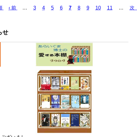
Page
Page
Page
Page
Page
Page
Page
Page
頭
前
‹ 前
…
3
4
5
6
カ
7
8
9
10
11
…
次
次
ペ
レ
ペ
ー
ン
ー
ジ
ト
ジ
らせ
ペ
ー
ジ
！