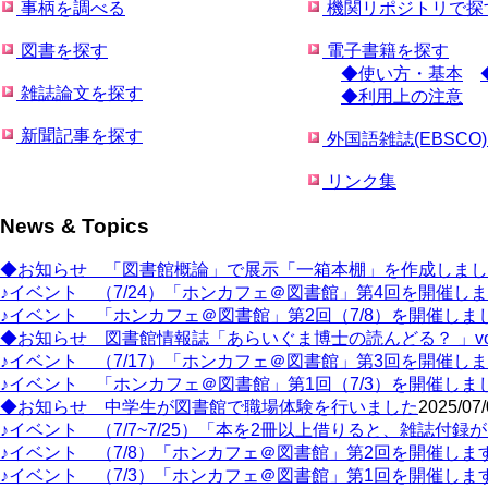
事柄を調べる
機関リポジトリで探
図書を探す
電子書籍を探す
◆使い方・基本
雑誌論文を探す
◆利用上の注意
新聞記事を探す
外国語雑誌(EBSCO
リンク集
News & Topics
◆お知らせ 「図書館概論」で展示「一箱本棚」を作成しまし
♪イベント （7/24）「ホンカフェ＠図書館」第4回を開催し
♪イベント 「ホンカフェ＠図書館」第2回（7/8）を開催しま
◆お知らせ 図書館情報誌「あらいぐま博士の読んどる？ 」vo
♪イベント （7/17）「ホンカフェ＠図書館」第3回を開催し
♪イベント 「ホンカフェ＠図書館」第1回（7/3）を開催しま
◆お知らせ 中学生が図書館で職場体験を行いました
2025/07/
♪イベント （7/7~7/25）「本を2冊以上借りると、雑誌付録
♪イベント （7/8）「ホンカフェ＠図書館」第2回を開催しま
♪イベント （7/3）「ホンカフェ＠図書館」第1回を開催しま