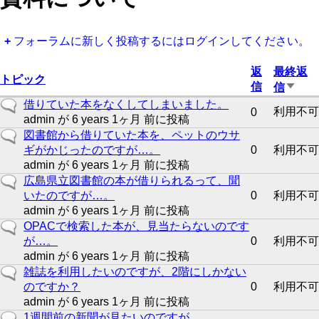
フォーラムに新しく投稿するにはログインしてください。
返
最終返
トピック
信
昇
信
順
一
借りていた本をなくしてしまいました。
利用不可
0
で
般
admin
が 6 years 1ヶ月 前に投稿
並
の
一
図書館から借りていた本を、ペットのウサ
び
ト
般
ギがかじったのですが…。
0
利用不可
替
ピ
の
admin
が 6 years 1ヶ月 前に投稿
え
ッ
ト
一
広島県立図書館の本が借りられるって、聞
ク
ピ
般
いたのですが…。
0
利用不可
ッ
の
admin
が 6 years 1ヶ月 前に投稿
ク
ト
一
OPACで検索した本が、見当たらないのです
ピ
般
が…。
0
利用不可
ッ
の
admin
が 6 years 1ヶ月 前に投稿
ク
ト
一
雑誌を利用したいのですが、2階にしかない
ピ
般
のですか？
0
利用不可
ッ
の
admin
が 6 years 1ヶ月 前に投稿
ク
ト
一
1週間前の新聞が見たいのですが…。