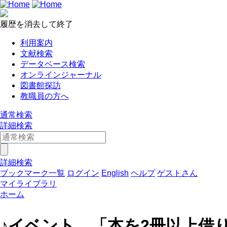
履歴を消去して終了
利用案内
文献検索
データベース検索
オンラインジャーナル
図書館探訪
教職員の方へ
通常検索
詳細検索
詳細検索
ブックマーク一覧
ログイン
English
ヘルプ
ゲストさん
マイライブラリ
ホーム
♪イベント 「本を2冊以上借