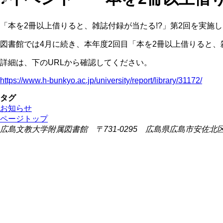
「本を2冊以上借りると、雑誌付録が当たる!?」第2回を実施し
図書館では4月に続き、本年度2回目「本を2冊以上借りると、雑
詳細は、下のURLから確認してください。
https://www.h-bunkyo.ac.jp/university/report/library/31172/
タグ
お知らせ
ページトップ
広島文教大学附属図書館 〒731-0295 広島県広島市安佐北区可部東1-2-1 (