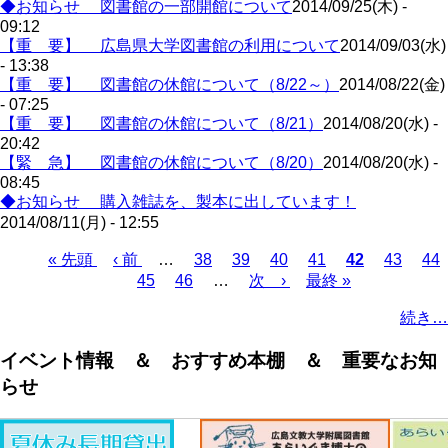
◆お知らせ 図書館の一部開館について
2014/09/25(木) -
09:12
【重 要】 広島県大学図書館の利用について
2014/09/03(水)
- 13:38
【重 要】 図書館の休館について（8/22～）
2014/08/22(金)
- 07:25
【重 要】 図書館の休館について（8/21）
2014/08/20(水) -
20:42
【緊 急】 図書館の休館について（8/20）
2014/08/20(水) -
08:45
◆お知らせ 購入雑誌を、製本に出しています！
2014/08/11(月) - 12:55
Page
Page
Page
Page
Page
Pa
先
« 先頭
前
‹ 前
…
38
39
40
41
カ
42
43
44
Page
Page
頭
ペ
45
46
…
次
次 ›
最
最終 »
レ
ペ
ペ
ー
ペ
終
ン
ー
続き…
ー
ジ
ー
ペ
ト
ジ
ジ
ジ
ー
ペ
送
イベント情報 ＆ おすすめ本棚 ＆ 重要なお知
ジ
ー
り
らせ
ジ