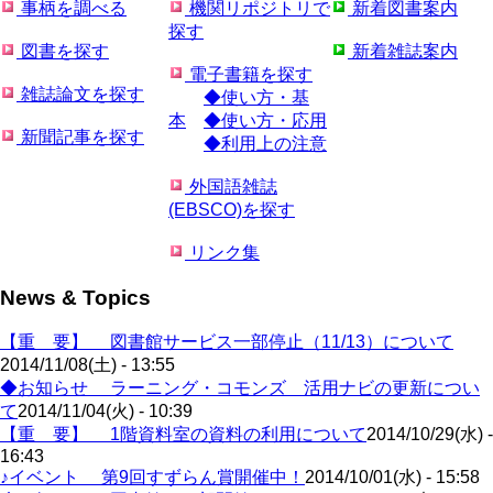
事柄を調べる
機関リポジトリで
新着図書案内
探す
図書を探す
新着雑誌案内
電子書籍を探す
雑誌論文を探す
◆使い方・基
本
◆使い方・応用
新聞記事を探す
◆利用上の注意
外国語雑誌
(EBSCO)を探す
リンク集
News & Topics
【重 要】 図書館サービス一部停止（11/13）について
2014/11/08(土) - 13:55
◆お知らせ ラーニング・コモンズ 活用ナビの更新につい
て
2014/11/04(火) - 10:39
【重 要】 1階資料室の資料の利用について
2014/10/29(水) -
16:43
♪イベント 第9回すずらん賞開催中！
2014/10/01(水) - 15:58