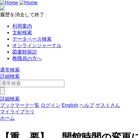
履歴を消去して終了
利用案内
文献検索
データベース検索
オンラインジャーナル
図書館探訪
教職員の方へ
通常検索
詳細検索
詳細検索
ブックマーク一覧
ログイン
English
ヘルプ
ゲストさん
マイライブラリ
ホーム
【重 要】 開館時間の変更につ