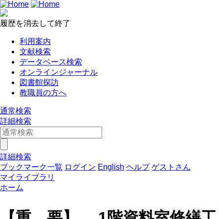
履歴を消去して終了
利用案内
文献検索
データベース検索
オンラインジャーナル
図書館探訪
教職員の方へ
通常検索
詳細検索
詳細検索
ブックマーク一覧
ログイン
English
ヘルプ
ゲストさん
マイライブラリ
ホーム
【重 要】 1階資料室修繕工