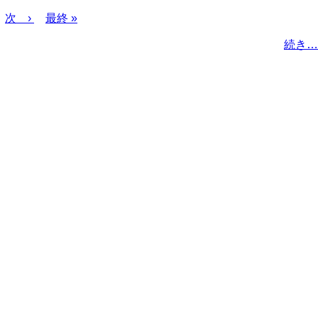
次
次 ›
最
最終 »
ペ
終
続き…
ー
ペ
ジ
ー
ジ