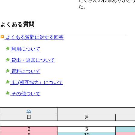
たくさんの投票ありがと
た。
よくある質問
よくある質問に対する回答
利用について
貸出・返却について
資料について
ILL(相互協力）について
その他ついて
<<
日
月
2
3
9
10