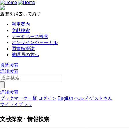
履歴を消去して終了
利用案内
文献検索
データベース検索
オンラインジャーナル
図書館探訪
教職員の方へ
通常検索
詳細検索
詳細検索
ブックマーク一覧
ログイン
English
ヘルプ
ゲストさん
マイライブラリ
文献探索・情報検索