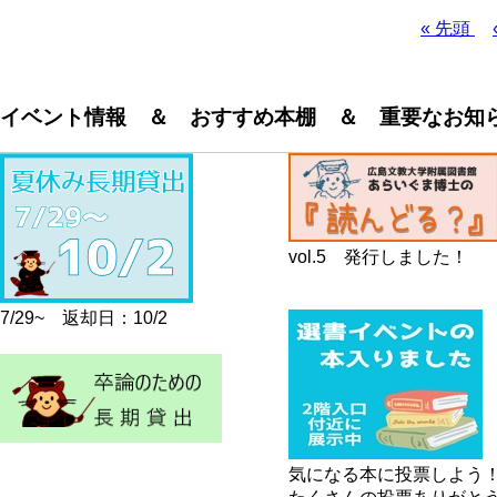
先
« 先頭
頭
ペ
ペ
ー
ー
ジ
イベント情報 ＆ おすすめ本棚 ＆ 重要なお知
ジ
送
り
vol.5 発行しました！
7/29~ 返却日：10/2
気になる本に投票しよう