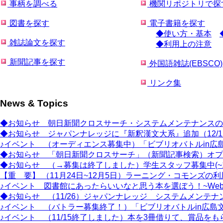
事柄を調べる
機関リポジトリで探
図書を探す
電子書籍を探す
◆使い方・基本
雑誌論文を探す
◆利用上の注意
新聞記事を探す
外国語雑誌(EBSCO
リンク集
News & Topics
◆お知らせ 朝日新聞クロスサーチ・システムメンテナンスのお知ら
◆お知らせ ジャパンナレッジに『新釈漢文大系』追加（12/
♪イベント （オーディエンス募集中）「ビブリオバトルin広島
◆お知らせ 「朝日新聞クロスサーチ」（新聞記事検索）オプ
◆お知らせ （→募集は終了しました）学生スタッフ募集中(~11/2
【重 要】 （11月24日~12月5日）ラーニング・コモンズの
♪イベント 図書館にあったらいいなと思う本を選ぼう！~We
◆お知らせ （11/26）ジャパンナレッジ システムメンテナ
♪イベント （バトラー募集終了！）「ビブリオバトルin広島文
♪イベント （11/15終了しました）本を3冊借りて、賞品をも