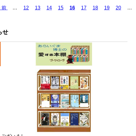
Page
Page
Page
Page
Page
Page
Page
Page
前
‹ 前
…
12
13
14
15
カ
16
17
18
19
20
…
ペ
レ
ー
ン
ジ
ト
らせ
ペ
ー
ジ
！