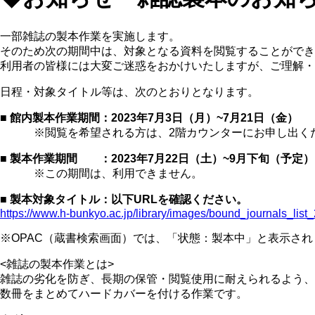
一部雑誌の製本作業を実施します。
そのため次の期間中は、対象となる資料を閲覧することができ
利用者の皆様には大変ご迷惑をおかけいたしますが、ご理解・
日程・対象タイトル等は、次のとおりとなります。
■ 館内製本作業期間：2023年7月3日（月）~7月21日（金）
※閲覧を希望される方は、2階カウンターにお申し出く
■ 製本作業期間 ：2023年7月22日（土）~9月下旬（予定）
※この期間は、利用できません。
■ 製本対象タイトル：以下URLを確認ください。
https://www.h-bunkyo.ac.jp/library/images/bound_journals_list
※OPAC（蔵書検索画面）では、「状態：製本中」と表示され
<雑誌の製本作業とは>
雑誌の劣化を防ぎ、長期の保管・閲覧使用に耐えられるよう、
数冊をまとめてハードカバーを付ける作業です。