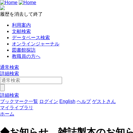
履歴を消去して終了
利用案内
文献検索
データベース検索
オンラインジャーナル
図書館探訪
教職員の方へ
通常検索
詳細検索
詳細検索
ブックマーク一覧
ログイン
English
ヘルプ
ゲストさん
マイライブラリ
ホーム
◆お知らせ 雑誌製本のお知