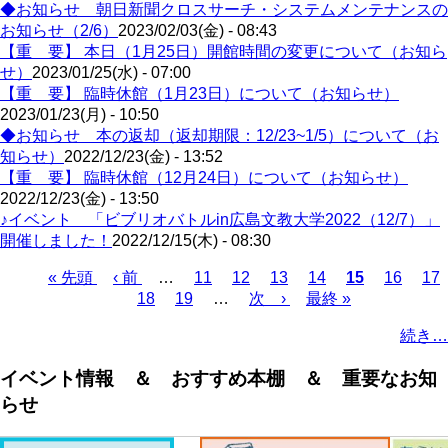
◆お知らせ 朝日新聞クロスサーチ・システムメンテナンスの
お知らせ（2/6）
2023/02/03(金) - 08:43
【重 要】 本日（1月25日）開館時間の変更について（お知ら
せ）
2023/01/25(水) - 07:00
【重 要】 臨時休館（1月23日）について（お知らせ）
2023/01/23(月) - 10:50
◆お知らせ 本の返却（返却期限：12/23~1/5）について（お
知らせ）
2022/12/23(金) - 13:52
【重 要】 臨時休館（12月24日）について（お知らせ）
2022/12/23(金) - 13:50
♪イベント 「ビブリオバトルin広島文教大学2022（12/7）」
開催しました！
2022/12/15(木) - 08:30
Page
Page
Page
Page
Page
Pa
先
« 先頭
前
‹ 前
…
11
12
13
14
カ
15
16
17
Page
Page
頭
ペ
18
19
…
次
次 ›
最
最終 »
レ
ペ
ペ
ー
ペ
終
ン
ー
続き…
ー
ジ
ー
ペ
ト
ジ
ジ
ジ
ー
ペ
送
イベント情報 ＆ おすすめ本棚 ＆ 重要なお知
ジ
ー
り
らせ
ジ