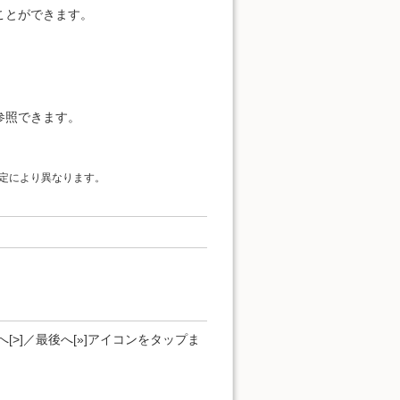
ことができます。
参照できます。
定により異なります。
[>]／最後へ[»]アイコンをタップま