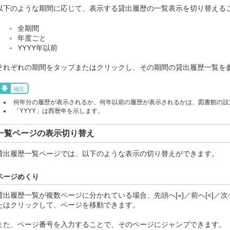
以下のような期間に応じて、表示する貸出履歴の一覧表示を切り替える
全期間
年度ごと
YYYY年以前
それぞれの期間をタップまたはクリックし、その期間の貸出履歴一覧を
補足
何年分の履歴が表示されるか、何年以前の履歴が表示されるかは、図書館の設
「YYYY」は西暦年を示します。
一覧ページの表示切り替え
貸出履歴一覧ページでは、以下のような表示の切り替えができます。
ページめくり
貸出履歴一覧が複数ページに分かれている場合、先頭へ[«]／前へ[<]／次へ
たはクリックして、ページを移動できます。
また、ページ番号を入力することで、そのページにジャンプできます。