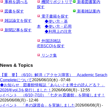
事柄を調べる
機関リポジトリで
新着図書案内
探す
図書を探す
新着雑誌案内
電子書籍を探す
雑誌論文を探す
◆使い方・基
本
◆使い方・応用
新聞記事を探す
◆利用上の注意
外国語雑誌
(EBSCO)を探す
リンク集
News & Topics
【重 要】（6/10）解消（アクセス障害） Academic Serach
Completeについて
2026/06/10(水) - 07:48
◆お知らせ 図書館情報誌「あらいぐま博士の読んどる？ 」
2026年vol.3を発行しました！
2026/06/08(月) - 12:55
♪イベント （6/10~7/10）「七夕 in 図書館」を開催します！
2026/06/08(月) - 12:46
♪イベント 「本の譲渡会」を実施しました
2026/06/08(月) -