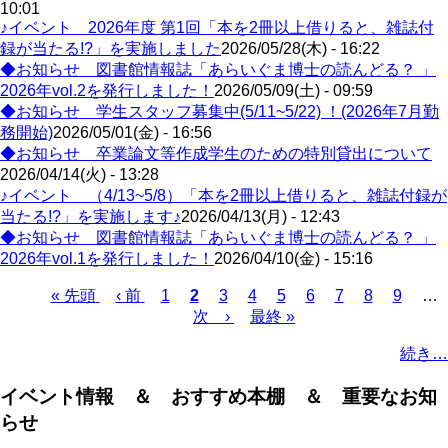
10:01
♪イベント 2026年度 第1回「本を2冊以上借りると、雑誌付
録が当たる!?」を実施しました
2026/05/28(木) - 16:22
◆お知らせ 図書館情報誌「あらいぐま博士の読んどる？ 」
2026年vol.2を発行しました！
2026/05/09(土) - 09:59
◆お知らせ 学生スタッフ募集中(5/11~5/22) ！(2026年7月勤
務開始)
2026/05/01(金) - 16:56
◆お知らせ 卒業論文等作成学生のための特別貸出について
2026/04/14(火) - 13:28
♪イベント （4/13~5/8）「本を2冊以上借りると、雑誌付録が
当たる!?」を実施します♪
2026/04/13(月) - 12:43
◆お知らせ 図書館情報誌「あらいぐま博士の読んどる？ 」
2026年vol.1を発行しました！
2026/04/10(金) - 15:16
Page
Page
Page
Page
Page
Page
Page
Page
先
« 先頭
前
‹ 前
1
カ
2
3
4
5
6
7
8
9
…
頭
ペ
レ
次
次 ›
最
最終 »
ペ
ペ
ー
ン
ペ
終
ー
続き…
ー
ジ
ト
ー
ペ
ジ
ジ
ペ
ジ
ー
送
イベント情報 ＆ おすすめ本棚 ＆ 重要なお知
ー
ジ
り
らせ
ジ