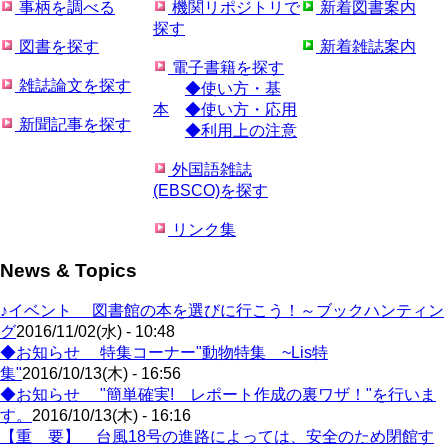
事柄を調べる
機関リポジトリで
新着図書案内
探す
図書を探す
新着雑誌案内
電子書籍を探す
雑誌論文を探す
◆使い方・基
本
◆使い方・応用
新聞記事を探す
◆利用上の注意
外国語雑誌
(EBSCO)を探す
リンク集
News & Topics
♪イベント 図書館の本を選びに行こう！～ブックハンティン
グ
2016/11/02(水) - 10:48
◆お知らせ 特集コーナー"動物特集 ~Lis特
集"
2016/10/13(木) - 16:56
◆お知らせ "簡単確実! レポート作成の裏ワザ！"を行いま
す。
2016/10/13(木) - 16:16
【重 要】 台風18号の進路によっては、安全のため閉館す