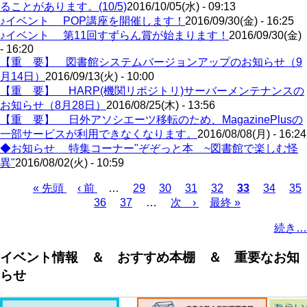
ることがあります。(10/5)
2016/10/05(水) - 09:13
♪イベント POP講座を開催します！
2016/09/30(金) - 16:25
♪イベント 第11回すずらん賞が始まります！
2016/09/30(金)
- 16:20
【重 要】 図書館システムバージョンアップのお知らせ（9
月14日）
2016/09/13(火) - 10:00
【重 要】 HARP(機関リポジトリ)サーバーメンテナンスの
お知らせ（8月28日）
2016/08/25(木) - 13:56
【重 要】 日外アソシエーツ移転のため、MagazinePlusの
一部サービスが利用できなくなります。
2016/08/08(月) - 16:24
◆お知らせ 特集コーナー"ぞぞっと本 ~図書館で楽しむ怪
異"
2016/08/02(火) - 10:59
Page
Page
Page
Page
Page
Pa
先
« 先頭
前
‹ 前
…
29
30
31
32
カ
33
34
35
Page
Page
頭
ペ
36
37
…
次
次 ›
最
最終 »
レ
ペ
ペ
ー
ペ
終
ン
ー
続き…
ー
ジ
ー
ペ
ト
ジ
ジ
ジ
ー
ペ
送
イベント情報 ＆ おすすめ本棚 ＆ 重要なお知
ジ
ー
り
らせ
ジ