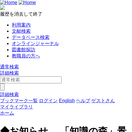
履歴を消去して終了
利用案内
文献検索
データベース検索
オンラインジャーナル
図書館探訪
教職員の方へ
通常検索
詳細検索
詳細検索
ブックマーク一覧
ログイン
English
ヘルプ
ゲストさん
マイライブラリ
ホーム
◆お知らせ 「知識の森」景