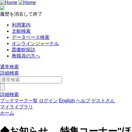
履歴を消去して終了
利用案内
文献検索
データベース検索
オンラインジャーナル
図書館探訪
教職員の方へ
通常検索
詳細検索
詳細検索
ブックマーク一覧
ログイン
English
ヘルプ
ゲストさん
マイライブラリ
ホーム
◆お知らせ 特集コーナー"ほ