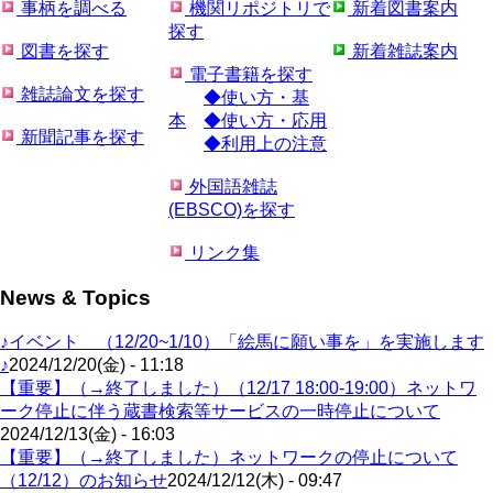
事柄を調べる
機関リポジトリで
新着図書案内
探す
図書を探す
新着雑誌案内
電子書籍を探す
雑誌論文を探す
◆使い方・基
本
◆使い方・応用
新聞記事を探す
◆利用上の注意
外国語雑誌
(EBSCO)を探す
リンク集
News & Topics
♪イベント （12/20~1/10）「絵馬に願い事を」を実施します
♪
2024/12/20(金) - 11:18
【重要】（→終了しました）（12/17 18:00-19:00）ネットワ
ーク停止に伴う蔵書検索等サービスの一時停止について
2024/12/13(金) - 16:03
【重要】（→終了しました）ネットワークの停止について
（12/12）のお知らせ
2024/12/12(木) - 09:47