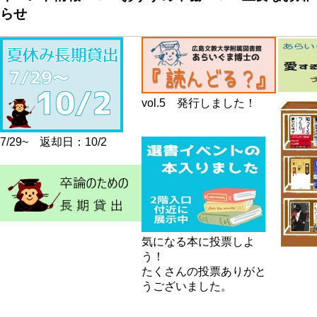
らせ
ジ
vol.5 発行しました！
7/29~ 返却日：10/2
気になる本に投票しよ
う！
たくさんの投票ありがと
うございました。