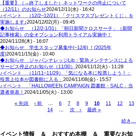
【重要】（→終了しました）ネットワークの停止について
（12/11）のお知らせ
2024/12/11(水) - 16:42
♪イベント （12/2~12/21）「クリスマスプレゼントくじ」を
実施します♪
2024/12/02(月) - 09:45
◆お知らせ （12/2-1/31）「朝日新聞クロスサーチ」（新聞
記事検索）の全オプション利用トライアル実施中！
2024/11/28(木) - 16:07
◆お知らせ 学生スタッフ募集中(~12/6) ！(2025年
度)
2024/11/15(金) - 10:40
◆お知らせ ジャパンナレッジLib：緊急メンテナンスによる
サービス停止のお知らせ（11/30）
2024/11/12(火) - 11:28
♪イベント （11/11~11/29）「気になる本に投票しよう！：
投票上位本が図書館に入る」
2024/11/08(金) - 15:57
♪イベント 「HALLOWEEN CAMPAIGN 図書館・SALC」当
選者発表！
2024/11/05(火) - 13:00
Page
Page
Page
Page
Page
Page
Pa
先
« 先頭
前
‹ 前
…
6
7
8
9
カ
10
11
12
13
Page
頭
ペ
14
…
次
次 ›
最
最終 »
レ
ペ
ペ
ー
ペ
終
ン
ー
続き…
ー
ジ
ー
ペ
ト
ジ
ジ
ジ
ー
ペ
送
イベント情報 ＆ おすすめ本棚 ＆ 重要なお知
ジ
ー
り