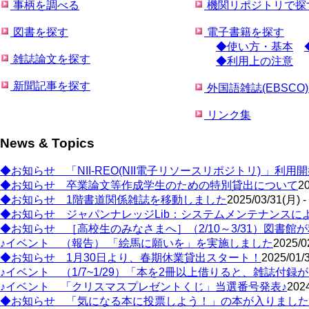
事柄を調べる
機関リポジトリで探
図書を探す
電子書籍を探す
◆使い方・基本
雑誌論文を探す
◆利用上の注意
新聞記事を探す
外国語雑誌(EBSCO
リンク集
News & Topics
◆お知らせ 「NII-REO(NII電子リソースリポジトリ) 」利
◆お知らせ 卒業論文等作成学生のための特別貸出について
20
◆お知らせ 1階書道関係雑誌を移動しました
2025/03/31(月) -
◆お知らせ ジャパンナレッジLib：システムメンテナンスによ
◆お知らせ ［高校生のみなさまへ］（2/10～3/31）図書館
♪イベント （報告） 「絵馬に願いを」を実施しました
2025/0
◆お知らせ 1月30日より、春期休業貸出スタート！
2025/01/3
♪イベント （1/7~1/29）「本を2冊以上借りると、雑誌付録
♪イベント 「クリスマスプレゼントくじ」当選番号発表♪
2024
◆お知らせ 「気になる本に投票しよう！」の本が入りました