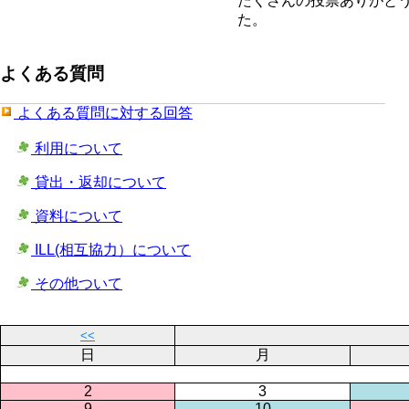
たくさんの投票ありがと
た。
よくある質問
よくある質問に対する回答
利用について
貸出・返却について
資料について
ILL(相互協力）について
その他ついて
<<
日
月
2
3
9
10