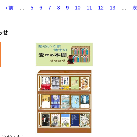
Page
Page
Page
Page
Page
Page
Page
Page
前
‹ 前
…
5
6
7
8
カ
9
10
11
12
13
…
次
ペ
レ
ー
ン
ジ
ト
らせ
ペ
ー
ジ
！