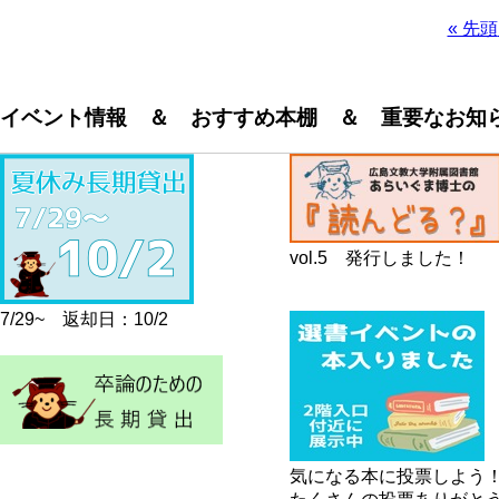
先
« 先頭
頭
ペ
ペ
ー
ー
ジ
イベント情報 ＆ おすすめ本棚 ＆ 重要なお知
ジ
送
り
vol.5 発行しました！
7/29~ 返却日：10/2
気になる本に投票しよう