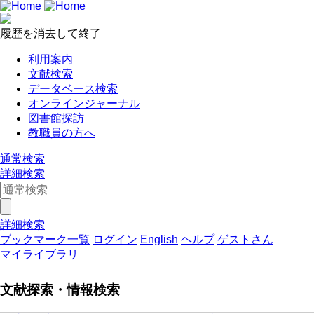
履歴を消去して終了
利用案内
文献検索
データベース検索
オンラインジャーナル
図書館探訪
教職員の方へ
通常検索
詳細検索
詳細検索
ブックマーク一覧
ログイン
English
ヘルプ
ゲストさん
マイライブラリ
文献探索・情報検索