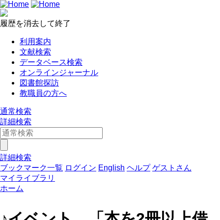
履歴を消去して終了
利用案内
文献検索
データベース検索
オンラインジャーナル
図書館探訪
教職員の方へ
通常検索
詳細検索
詳細検索
ブックマーク一覧
ログイン
English
ヘルプ
ゲストさん
マイライブラリ
ホーム
♪イベント 「本を2冊以上借