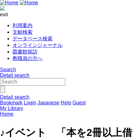
exit
利用案内
文献検索
データベース検索
オンラインジャーナル
図書館探訪
教職員の方へ
Search
Detail search
Detail search
Bookmark
Login
Japanese
Help
Guest
My Library
Home
♪イベント 「本を2冊以上借