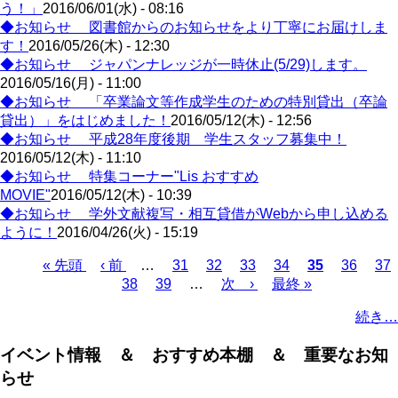
う！」
2016/06/01(水) - 08:16
◆お知らせ 図書館からのお知らせをより丁寧にお届けしま
す！
2016/05/26(木) - 12:30
◆お知らせ ジャパンナレッジが一時休止(5/29)します。
2016/05/16(月) - 11:00
◆お知らせ 「卒業論文等作成学生のための特別貸出（卒論
貸出）」をはじめました！
2016/05/12(木) - 12:56
◆お知らせ 平成28年度後期 学生スタッフ募集中！
2016/05/12(木) - 11:10
◆お知らせ 特集コーナー"Lis おすすめ
MOVIE"
2016/05/12(木) - 10:39
◆お知らせ 学外文献複写・相互貸借がWebから申し込める
ように！
2016/04/26(火) - 15:19
Page
Page
Page
Page
Page
Pa
先
« 先頭
前
‹ 前
…
31
32
33
34
カ
35
36
37
Page
Page
頭
ペ
38
39
…
次
次 ›
最
最終 »
レ
ペ
ペ
ー
ペ
終
ン
ー
続き…
ー
ジ
ー
ペ
ト
ジ
ジ
ジ
ー
ペ
送
イベント情報 ＆ おすすめ本棚 ＆ 重要なお知
ジ
ー
り
らせ
ジ