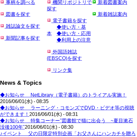
事柄を調べる
機関リポジトリで
新着図書案内
探す
図書を探す
新着雑誌案内
電子書籍を探す
雑誌論文を探す
◆使い方・基
本
◆使い方・応用
新聞記事を探す
◆利用上の注意
外国語雑誌
(EBSCO)を探す
リンク集
News & Topics
◆お知らせ NetLibrary（電子書籍）のトライアル実施！
2016/06/01(水) - 08:35
◆お知らせ ラーニング・コモンズでDVD・ビデオ等の視聴
ができます！
2016/06/01(水) - 08:31
◆お知らせ 特集コーナー"図書館で猫に出会う ~夏目漱石
没後100年"
2016/06/01(水) - 08:30
♪イベント 父の日限定特別企画「お父さんにハンカチを贈ろ