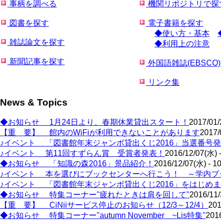
事柄を調べる
機関リポジトリで探
図書を探す
電子書籍を探す
◆使い方・基本
雑誌論文を探す
◆利用上の注意
新聞記事を探す
外国語雑誌(EBSCO
リンク集
News & Topics
◆お知らせ 1月24日より、春期休業貸出スタート！
2017/01/
【重 要】 館内のWiFiが利用できないことがあります
2017/
♪イベント 「図書館年末ジャンボ貸出くじ2016」当選番号
♪イベント 第11回すずらん賞 受賞者発表！
2016/12/07(水) -
◆お知らせ 「知識の森2016」景品紹介！
2016/12/07(水) - 1
♪イベント 本を選びにブックセンターへ行こう！ ～学内ブ
♪イベント 「図書館年末ジャンボ貸出くじ2016」をはじめ
◆お知らせ 特集コーナー"疲れたときは肩を回して"
2016/11/
【重 要】 CiNiiサービス停止のお知らせ（12/3～12/4）
201
◆お知らせ 特集コーナー"autumn November ~Lis特集"
2016