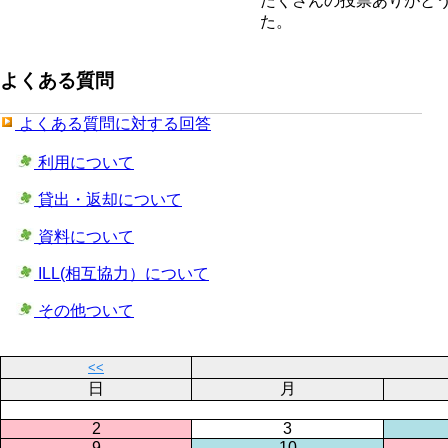
たくさんの投票ありがと
た。
よくある質問
よくある質問に対する回答
利用について
貸出・返却について
資料について
ILL(相互協力）について
その他ついて
<<
日
月
2
3
9
10