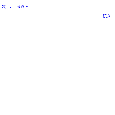
次
次 ›
最
最終 »
ペ
終
続き…
ー
ペ
ジ
ー
ジ