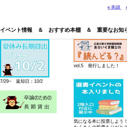
先
« 先頭
頭
ペ
ペ
ー
ー
ジ
イベント情報 ＆ おすすめ本棚 ＆ 重要なお知
ジ
送
り
vol.5 発行しました！
7/29~ 返却日：10/2
気になる本に投票しよう