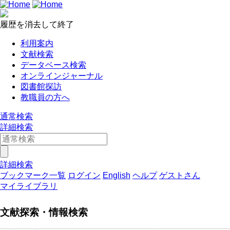
履歴を消去して終了
利用案内
文献検索
データベース検索
オンラインジャーナル
図書館探訪
教職員の方へ
通常検索
詳細検索
詳細検索
ブックマーク一覧
ログイン
English
ヘルプ
ゲストさん
マイライブラリ
文献探索・情報検索