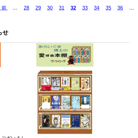
Page
Page
Page
Page
Page
Page
Page
Page
前
‹ 前
…
28
29
30
31
カ
32
33
34
35
36
…
ペ
レ
ー
ン
ジ
ト
らせ
ペ
ー
ジ
！