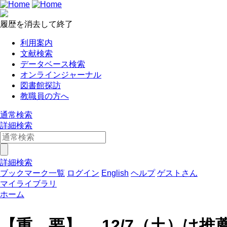
履歴を消去して終了
利用案内
文献検索
データベース検索
オンラインジャーナル
図書館探訪
教職員の方へ
通常検索
詳細検索
詳細検索
ブックマーク一覧
ログイン
English
ヘルプ
ゲストさん
マイライブラリ
ホーム
【重 要】 12/7（土）は