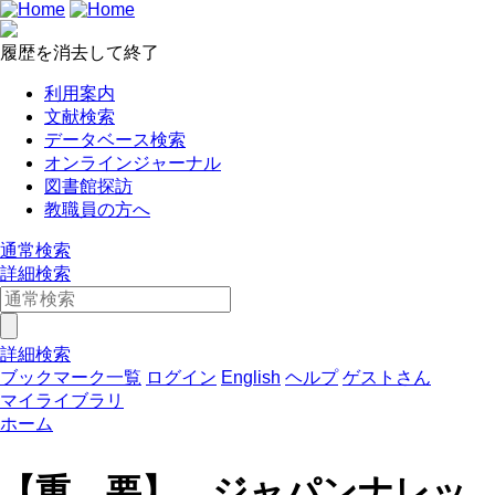
履歴を消去して終了
利用案内
文献検索
データベース検索
オンラインジャーナル
図書館探訪
教職員の方へ
通常検索
詳細検索
詳細検索
ブックマーク一覧
ログイン
English
ヘルプ
ゲストさん
マイライブラリ
ホーム
【重 要】 ジャパンナレッ