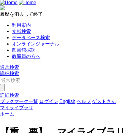
履歴を消去して終了
利用案内
文献検索
データベース検索
オンラインジャーナル
図書館探訪
教職員の方へ
通常検索
詳細検索
詳細検索
ブックマーク一覧
ログイン
English
ヘルプ
ゲストさん
マイライブラリ
ホーム
【重 要】 マイライブラリ