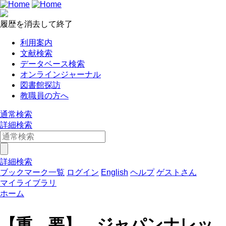
履歴を消去して終了
利用案内
文献検索
データベース検索
オンラインジャーナル
図書館探訪
教職員の方へ
通常検索
詳細検索
詳細検索
ブックマーク一覧
ログイン
English
ヘルプ
ゲストさん
マイライブラリ
ホーム
【重 要】 ジャパンナレッ