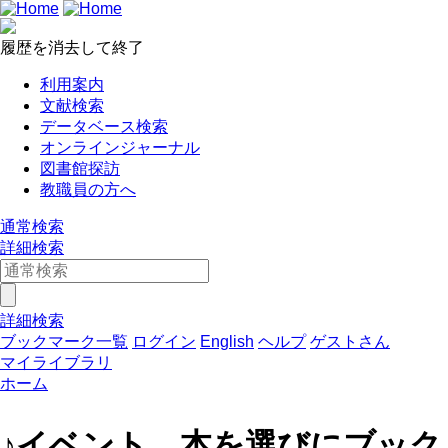
履歴を消去して終了
利用案内
文献検索
データベース検索
オンラインジャーナル
図書館探訪
教職員の方へ
通常検索
詳細検索
詳細検索
ブックマーク一覧
ログイン
English
ヘルプ
ゲストさん
マイライブラリ
ホーム
♪イベント 本を選びにブック