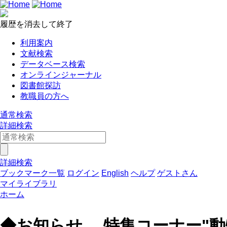
履歴を消去して終了
利用案内
文献検索
データベース検索
オンラインジャーナル
図書館探訪
教職員の方へ
通常検索
詳細検索
詳細検索
ブックマーク一覧
ログイン
English
ヘルプ
ゲストさん
マイライブラリ
ホーム
◆お知らせ 特集コーナー"動物