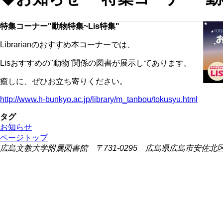
特集コーナー"動物特集~Lis特集"
Librarianのおすすめ本コーナーでは、
Lisおすすめの"動物"関係の図書が展示してあります。
癒しに、ぜひお立ち寄りください。
http://www.h-bunkyo.ac.jp/library/m_tanbou/tokusyu.html
タグ
お知らせ
ページトップ
広島文教大学附属図書館 〒731-0295 広島県広島市安佐北区可部東1-2-1 (