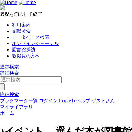
履歴を消去して終了
利用案内
文献検索
データベース検索
オンラインジャーナル
図書館探訪
教職員の方へ
通常検索
詳細検索
詳細検索
ブックマーク一覧
ログイン
English
ヘルプ
ゲストさん
マイライブラリ
ホーム
♪イベント 選んだ本が図書