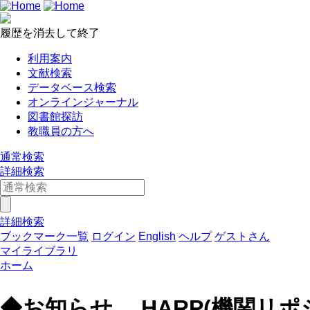
履歴を消去して終了
利用案内
文献検索
データベース検索
オンラインジャーナル
図書館探訪
教職員の方へ
通常検索
詳細検索
詳細検索
ブックマーク一覧
ログイン
English
ヘルプ
ゲストさん
マイライブラリ
ホーム
◆お知らせ HARP(機関リポ