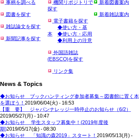
事柄を調べる
機関リポジトリで
新着図書案内
探す
図書を探す
新着雑誌案内
電子書籍を探す
雑誌論文を探す
◆使い方・基
本
◆使い方・応用
新聞記事を探す
◆利用上の注意
外国語雑誌
(EBSCO)を探す
リンク集
News & Topics
◆お知らせ ブックハンティング参加者募集～図書館に置く本
を選ぼう！
2019/06/04(火) - 16:53
【重 要】 ジャパンナレッジ一時停止のお知らせ（6/2）
2019/05/27(月) - 10:47
◆お知らせ 学生スタッフ募集中！(2019年度後
期)
2019/05/17(金) - 08:30
◆お知らせ 「知識の森2019」スタート！
2019/05/13(月) -