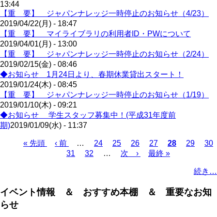
13:44
【重 要】 ジャパンナレッジ一時停止のお知らせ（4/23）
2019/04/22(月) - 18:47
【重 要】 マイライブラリの利用者ID・PWについて
2019/04/01(月) - 13:00
【重 要】 ジャパンナレッジ一時停止のお知らせ（2/24）
2019/02/15(金) - 08:46
◆お知らせ 1月24日より、春期休業貸出スタート！
2019/01/24(木) - 08:45
【重 要】 ジャパンナレッジ一時停止のお知らせ（1/19）
2019/01/10(木) - 09:21
◆お知らせ 学生スタッフ募集中！(平成31年度前
期)
2019/01/09(水) - 11:37
Page
Page
Page
Page
Page
Pa
先
« 先頭
前
‹ 前
…
24
25
26
27
カ
28
29
30
Page
Page
頭
ペ
31
32
…
次
次 ›
最
最終 »
レ
ペ
ペ
ー
ペ
終
ン
ー
続き…
ー
ジ
ー
ペ
ト
ジ
ジ
ジ
ー
ペ
送
イベント情報 ＆ おすすめ本棚 ＆ 重要なお知
ジ
ー
り
らせ
ジ