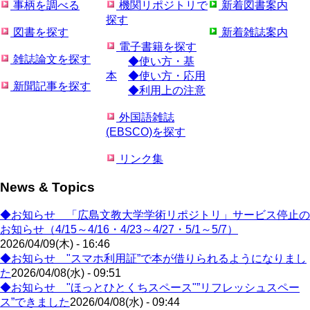
事柄を調べる
機関リポジトリで
新着図書案内
探す
図書を探す
新着雑誌案内
電子書籍を探す
雑誌論文を探す
◆使い方・基
本
◆使い方・応用
新聞記事を探す
◆利用上の注意
外国語雑誌
(EBSCO)を探す
リンク集
News & Topics
◆お知らせ 「広島文教大学学術リポジトリ」サービス停止の
お知らせ（4/15～4/16・4/23～4/27・5/1～5/7）
2026/04/09(木) - 16:46
◆お知らせ "スマホ利用証”で本が借りられるようになりまし
た
2026/04/08(水) - 09:51
◆お知らせ "ほっとひとくちスペース"”リフレッシュスペー
ス”できました
2026/04/08(水) - 09:44