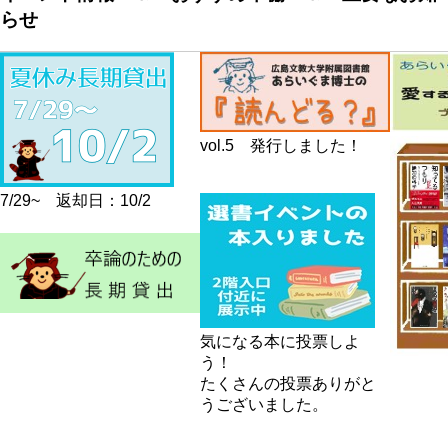
らせ
ジ
vol.5 発行しました！
7/29~ 返却日：10/2
気になる本に投票しよ
う！
たくさんの投票ありがと
うございました。