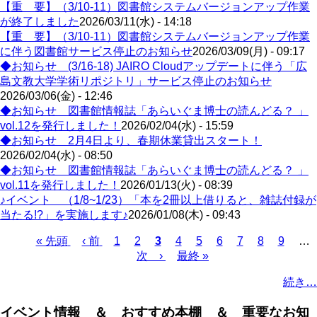
【重 要】（3/10-11）図書館システムバージョンアップ作業
が終了しました
2026/03/11(水) - 14:18
【重 要】（3/10-11）図書館システムバージョンアップ作業
に伴う図書館サービス停止のお知らせ
2026/03/09(月) - 09:17
◆お知らせ (3/16-18) JAIRO Cloudアップデートに伴う「広
島文教大学学術リポジトリ」サービス停止のお知らせ
2026/03/06(金) - 12:46
◆お知らせ 図書館情報誌「あらいぐま博士の読んどる？ 」
vol.12を発行しました！
2026/02/04(水) - 15:59
◆お知らせ 2月4日より、春期休業貸出スタート！
2026/02/04(水) - 08:50
◆お知らせ 図書館情報誌「あらいぐま博士の読んどる？ 」
vol.11を発行しました！
2026/01/13(火) - 08:39
♪イベント （1/8~1/23）「本を2冊以上借りると、雑誌付録が
当たる!?」を実施します♪
2026/01/08(木) - 09:43
Page
Page
Page
Page
Page
Page
Page
Page
先
« 先頭
前
‹ 前
1
2
カ
3
4
5
6
7
8
9
…
頭
ペ
次
次 ›
レ
最
最終 »
ペ
ペ
ー
ペ
ン
終
ー
続き…
ー
ジ
ー
ト
ペ
ジ
ジ
ジ
ペ
ー
送
イベント情報 ＆ おすすめ本棚 ＆ 重要なお知
ー
ジ
り