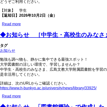
館
どうぞご利用ください。
情
【対象】 学生
報
【返却日】2026年10月2日（金）
誌
「あ
Read more
about
ら
◆
い
◆お知らせ ［中学生・高校生のみなさまへ
お
ぐ
知
ま
ら
タグ
博
せ
お知らせ
士
7
の
月
勉強も調べ物も、静かに集中できる最強スポット！
読
29
大学図書館の涼しい環境で、学習しませんか？
ん
日
中学生・高校生のみなさま、広島文教大学附属図書館を学習の
ど
よ
是非活用してください。
る？
り、
」
夏
詳細は、次のURLからご確認ください。
2026
期
https://www.h-bunkyo.ac.jp/university/news/library/33925/
年
休
vol.5
Read more
about
業
を
◆
貸
発
◆お知らせ 「図書館概論」で作成した
お