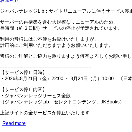
お知らせ
れ
ま
ジャパンナレッジLib：サイトリニューアルに伴うサービス停止のお知
し
サーバーの再構築を含む大規模なリニューアルのため、
た）
長時間（約２日間）サービスの停止が予定されています。
（ロ
グ
利用の皆様にはご不便をお掛けいたしますが、
イ
計画的にご利用いただきますようお願いいたします。
ン
障
皆様のご理解とご協力を賜りますよう何卒よろしくお願い申し
害）
Academic
--------------------------------------------------------------
Serach
【サービス停止日時】
Complete
・2026年8月21日（金）22:00 ～ 8月24日（月）10:00 
に
つ
【サービス停止内容】
い
・ジャパンナレッジサービス全般
て
（ジャパンナレッジLib、セレクトコンテンツ、JKBooks）
上記サイトの全サービスが停止いたします
Read more
about
◆