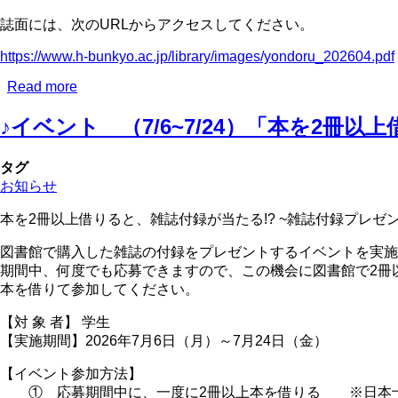
が
論」
誌面には、次のURLからアクセスしてください。
利
で
用
作
https://www.h-bunkyo.ac.jp/library/images/yondoru_202604.pdf
で
成
き
し
Read more
about
ま
◆
た
す
♪イベント （7/6~7/24）「本を2冊
お
「一
知
箱
ら
本
タグ
せ
棚」
お知らせ
図
を
書
図
本を2冊以上借りると、雑誌付録が当たる!? ~雑誌付録プレゼ
館
書
図書館で購入した雑誌の付録をプレゼントするイベントを実施
情
館
期間中、何度でも応募できますので、この機会に図書館で2冊以
報
で
本を借りて参加してください。
誌
展
「あ
示
【対 象 者】 学生
ら
し
【実施期間】2026年7月6日（月）～7月24日（金）
い
て
ぐ
い
【イベント参加方法】
ま
ま
① 応募期間中に、一度に2冊以上本を借りる ※日本十