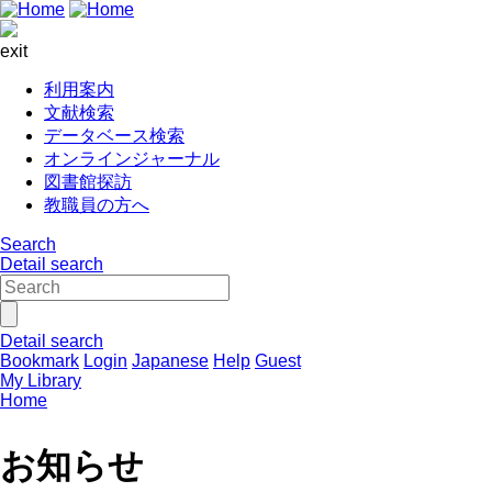
exit
利用案内
文献検索
データベース検索
オンラインジャーナル
図書館探訪
教職員の方へ
Search
Detail search
Detail search
Bookmark
Login
Japanese
Help
Guest
My Library
Home
お知らせ