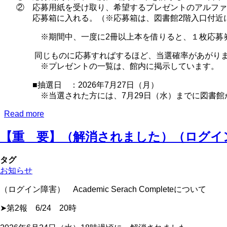
博
す
② 応募用紙を受け取り、希望するプレゼントのアルファ
士
応募箱に入れる。（※応募箱は、図書館2階入口付近に
の
読
※期間中、一度に2冊以上本を借りると、１枚応募券
ん
同じものに応募すればするほど、当選確率があがりま
ど
※プレゼントの一覧は、館内に掲示しています。
る？
」
■抽選日 ：2026年7月27日（月）
2026
※当選された方には、7月29日（水）までに図書館か
年
vol.4
Read more
about
を
♪
発
イ
【重 要】（解消されました）（ログイン障害） 
行
ベ
し
ン
ま
タグ
ト
し
お知らせ
（7/6~7/24）
た！
「本
（ログイン障害） Academic Serach Completeについて
を
2
➤第2報 6/24 20時
冊
以