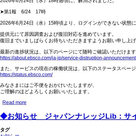
2026年6月24日（水）18時過頃に、解消されました。
上
➤第1報 6/24 17時
借
り
2026年6月24日（水）15時頃より、ログインができない状態
る
と、
提供元にて原因調査および復旧対応を進めています。
雑
復旧までいましばらくお待ちいただきますようお願い申し上げ
誌
付
最新の進捗状況は、以下のページにて随時ご確認いただけます
録
https://about.ebsco.com/ja-jp/service-distruption-announcement
が
また、サービスの現在の稼働状況は、以下のステータスページ
当
https://status.ebsco.com/
た
る!?」
みなさまにはご不便をおかけいたしますが、
を
ご理解のほどよろしくお願いいたします。
実
施
Read more
about
【重
し
◆お知らせ ジャパンナレッジLib：サイト
要】
ま
（解
す
♪
消
タグ
さ