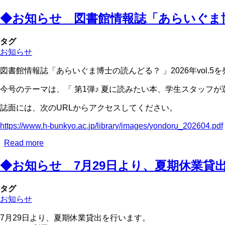
◆お知らせ 図書館情報誌「あらいぐま博士
タグ
お知らせ
図書館情報誌「あらいぐま博士の読んどる？ 」2026年vol.5
今号のテーマは、「 第1弾♪ 夏に読みたい本、学生スタッフ
誌面には、次のURLからアクセスしてください。
https://www.h-bunkyo.ac.jp/library/images/yondoru_202604.pdf
Read more
about
◆
◆お知らせ 7月29日より、夏期休業貸
お
知
ら
タグ
せ
お知らせ
図
書
7月29日より、夏期休業貸出を行います。