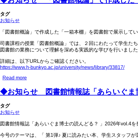
出
行
知
ス
し
ら
タ
タグ
ま
せ
ー
お知らせ
し
［中
ト！
た！
学
「図書館概論」で作成した「一箱本棚」を図書館で展示してい
生・
司書課程の授業「図書館概論」では、２回にわたって学生たち
高
図書館の業務について理解を深める実践的な学びを行いました
校
生
詳細は、以下URLからご確認ください。
の
https://www.h-bunkyo.ac.jp/university/news/library/33817/
み
な
Read more
about
さ
◆
ま
◆お知らせ 図書館情報誌「あらいぐま博士
お
へ］
知
（8/5
ら
タグ
～
せ
お知らせ
9/18）
「図
図
書
図書館情報誌「あらいぐま博士の読んどる？ 」2026年vol.4
書
館
館
今号のテーマは、「 第1弾♪ 夏に読みたい本、学生スタッフ
概