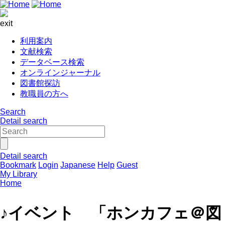
exit
利用案内
文献検索
データベース検索
オンラインジャーナル
図書館探訪
教職員の方へ
Search
Detail search
Detail search
Bookmark
Login
Japanese
Help
Guest
My Library
Home
♪イベント 「ホンカフェ＠図