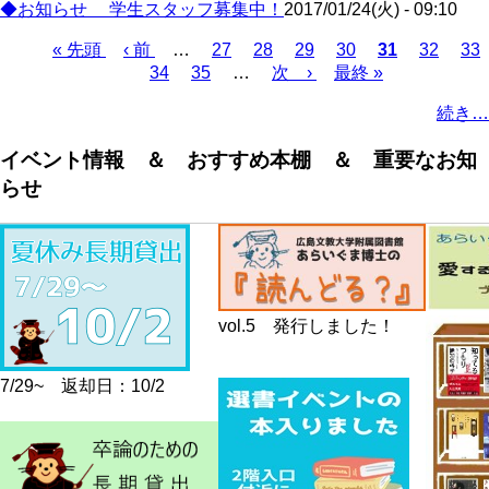
◆お知らせ 学生スタッフ募集中！
2017/01/24(火) - 09:10
First
Previous
Page
Page
Page
Page
Current
Page
Pa
« 先頭
‹ 前
…
27
28
29
30
31
32
33
page
page
page
Page
Page
Next
Last
Pagination
34
35
…
次 ›
最終 »
page
page
続き…
イベント情報 ＆ おすすめ本棚 ＆ 重要なお知
らせ
vol.5 発行しました！
7/29~ 返却日：10/2