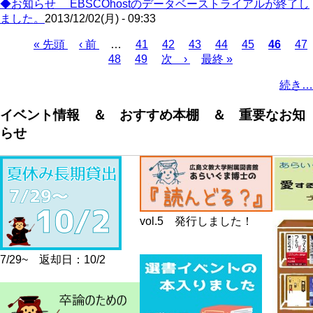
◆お知らせ EBSCOhostのデータベーストライアルが終了し
ました。
2013/12/02(月) - 09:33
First
Previous
Page
Page
Page
Page
Page
Current
Pa
« 先頭
‹ 前
…
41
42
43
44
45
46
47
page
page
page
Page
Page
Next
Last
Pagination
48
49
次 ›
最終 »
page
page
続き…
イベント情報 ＆ おすすめ本棚 ＆ 重要なお知
らせ
vol.5 発行しました！
7/29~ 返却日：10/2