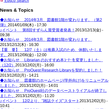
Ebsco Search
News & Topics
◆お知らせ 2014年3月、図書館1階が変わります。（第2
弾）
2014/01/09(木) - 17:30
♪イベント 第8回すずらん賞受賞者発表！
2013/12/13(金) -
09:38
◆お知らせ 2014年3月、図書館1階が変わります。
2013/12/12(木) - 16:30
【重 要】 12/7（土）は推薦入試のため、休館いたしま
す。
2013/12/06(金) - 12:00
◆お知らせ Librarian のおすすめ本ｺｰﾅｰを変更しました。
（12/2）
2013/12/02(月) - 16:00
◆お知らせ ProQuest Research Libraryを契約しました！
2013/12/02(月) - 14:21
◆お知らせ 図書館のホームページ(学外向け)をリニューアル
しました。
2013/12/02(月) - 14:01
◆お知らせ ProQuest社のデータベーストライアルが終了し
ました。
2013/12/02(月) - 11:20
♪イベント 12/2より、"雑誌クイズ"スタート
2013/12/02(月) -
10:41