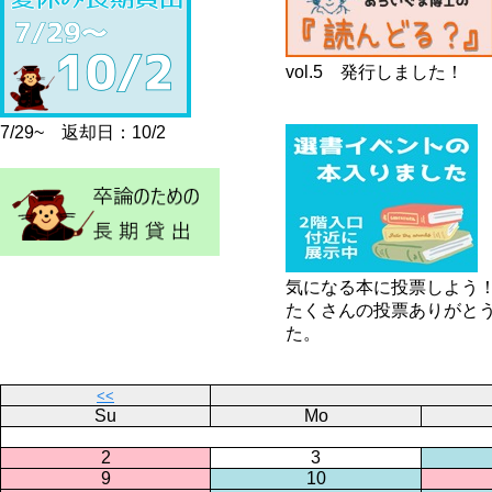
vol.5 発行しました！
7/29~ 返却日：10/2
気になる本に投票しよう
たくさんの投票ありがと
た。
<<
Su
Mo
2
3
9
10