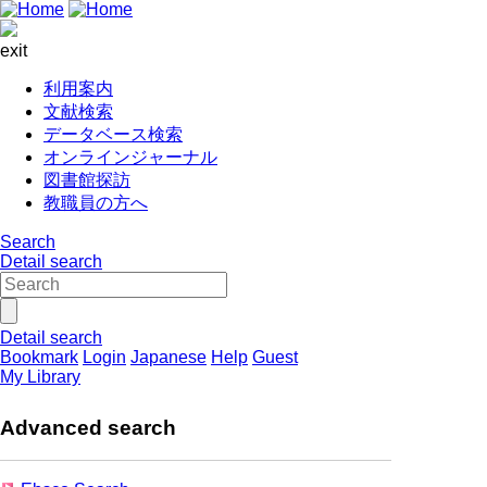
exit
利用案内
文献検索
データベース検索
オンラインジャーナル
図書館探訪
教職員の方へ
Search
Detail search
Detail search
Bookmark
Login
Japanese
Help
Guest
My Library
Advanced search