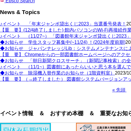
Ebsco Search
News & Topics
♪イベント 「年末ジャンボ貸出くじ2023」当選番号発表！
20
【重 要】(12/4終了しました) 館内パソコンのWi-Fi再接続作業
♪イベント （11/27~） 「図書館年末ジャンボ貸出くじ202
◆お知らせ 学生スタッフ募集中(~11/24) ！(2024年度前期)
20
◆お知らせ ジャパンナレッジLib：システムメンテナンスによ
【重 要】 Chromeからの一部図書館ホームページへのアク
◆お知らせ 「朝日新聞クロスサーチ」（新聞記事検索）の全
♪イベント （11/1~）図書館にあったらいいと思う本を選んで
◆お知らせ 除湿機入替作業のお知らせ（1階資料室）
2023/10
【重 要】（→終了しました） 図書館システムバージョンアッ
First
« 先頭
page
Pagination
イベント情報 ＆ おすすめ本棚 ＆ 重要なお知