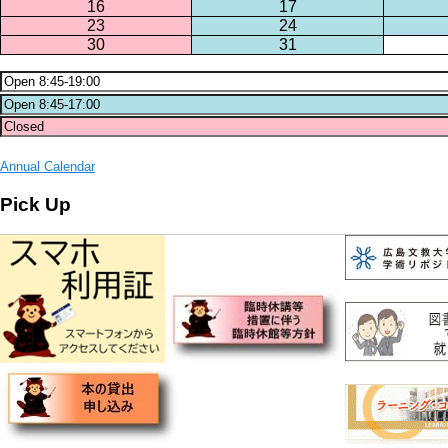
16
17
23
24
30
31
Annual Calendar
Pick Up