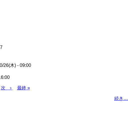
57
0/26(木) - 09:00
16:00
Next
Last
次 ›
最終 »
page
page
続き…