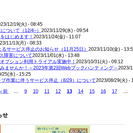
23/12/19(火) - 08:45
について（12/4~）
2023/11/29(水) - 09:54
3」をはじめます！
2023/11/24(金) - 11:07
23/11/13(月) - 08:33
るサービス停止のお知らせ（11月25日）
2023/11/10(金) - 13:
セス障害について
2023/11/01(水) - 13:48
オプション利用トライアル実施中！
2023/10/31(火) - 09:12
みませんか！～2023年第2回Webブックハンティング～
2023/1
/25(水) - 15:25
プ作業に伴うサービス停止（8/29）について
2023/08/29(火) - 
Previous
Page
Page
Page
Page
Current
Page
Page
Page
Page
‹ 前
…
9
10
11
12
13
14
15
16
17
…
page
page
らせ