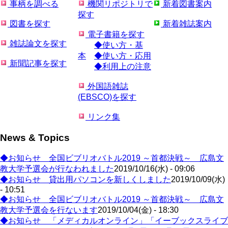
事柄を調べる
機関リポジトリで
新着図書案内
探す
図書を探す
新着雑誌案内
電子書籍を探す
雑誌論文を探す
◆使い方・基
本
◆使い方・応用
新聞記事を探す
◆利用上の注意
外国語雑誌
(EBSCO)を探す
リンク集
News & Topics
◆お知らせ 全国ビブリオバトル2019 ～首都決戦～ 広島文
教大学予選会が行なわれました
2019/10/16(水) - 09:06
◆お知らせ 貸出用パソコンを新しくしました
2019/10/09(水)
- 10:51
◆お知らせ 全国ビブリオバトル2019 ～首都決戦～ 広島文
教大学予選会を行ないます
2019/10/04(金) - 18:30
◆お知らせ 「メディカルオンライン」「イーブックスライブ