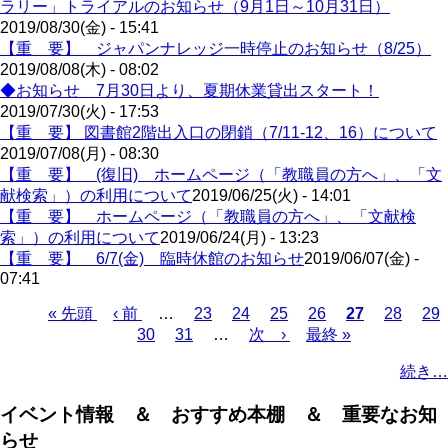
ラリー」トライアルのお知らせ（9月1日～10月31日）
2019/08/30(金) - 15:41
【重 要】 ジャパンナレッジ一時停止のお知らせ（8/25）
2019/08/08(木) - 08:02
◆お知らせ 7月30日より、夏期休業貸出スタート！
2019/07/30(火) - 17:53
【重 要】 図書館2階出入口の閉鎖（7/11-12、16）について
2019/07/08(月) - 08:30
【重 要】 (復旧) ホームページ（「教職員の方へ」、「文
献検索」）の利用について
2019/06/25(火) - 14:01
【重 要】 ホームページ（「教職員の方へ」、「文献検
索」）の利用について
2019/06/24(月) - 13:23
【重 要】 6/7(金) 臨時休館のお知らせ
2019/06/07(金) -
07:41
Page
Page
Page
Page
Page
Pa
先
« 先頭
前
‹ 前
…
23
24
25
26
カ
27
28
29
Page
Page
頭
ペ
30
31
…
次
次 ›
最
最終 »
レ
ペ
ペ
ー
ペ
終
ン
ー
続き…
ー
ジ
ー
ペ
ト
ジ
ジ
ジ
ー
ペ
送
イベント情報 ＆ おすすめ本棚 ＆ 重要なお知
ジ
ー
り
らせ
ジ