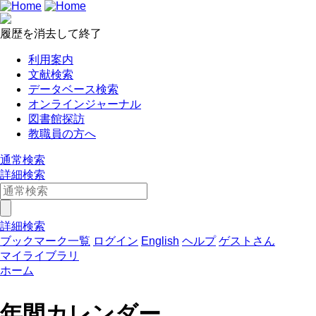
履歴を消去して終了
利用案内
文献検索
データベース検索
オンラインジャーナル
図書館探訪
教職員の方へ
通常検索
詳細検索
詳細検索
ブックマーク一覧
ログイン
English
ヘルプ
ゲストさん
マイライブラリ
ホーム
年間カレンダー