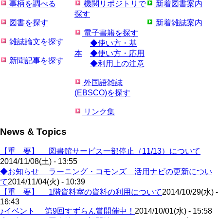
事柄を調べる
機関リポジトリで
新着図書案内
探す
図書を探す
新着雑誌案内
電子書籍を探す
雑誌論文を探す
◆使い方・基
本
◆使い方・応用
新聞記事を探す
◆利用上の注意
外国語雑誌
(EBSCO)を探す
リンク集
News & Topics
【重 要】 図書館サービス一部停止（11/13）について
2014/11/08(土) - 13:55
◆お知らせ ラーニング・コモンズ 活用ナビの更新につい
て
2014/11/04(火) - 10:39
【重 要】 1階資料室の資料の利用について
2014/10/29(水) -
16:43
♪イベント 第9回すずらん賞開催中！
2014/10/01(水) - 15:58