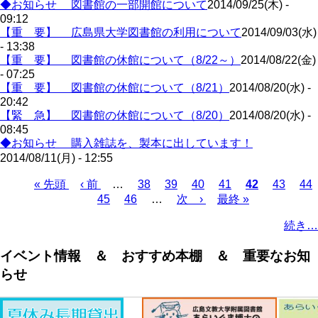
◆お知らせ 図書館の一部開館について
2014/09/25(木) -
09:12
【重 要】 広島県大学図書館の利用について
2014/09/03(水)
- 13:38
【重 要】 図書館の休館について（8/22～）
2014/08/22(金)
- 07:25
【重 要】 図書館の休館について（8/21）
2014/08/20(水) -
20:42
【緊 急】 図書館の休館について（8/20）
2014/08/20(水) -
08:45
◆お知らせ 購入雑誌を、製本に出しています！
2014/08/11(月) - 12:55
Page
Page
Page
Page
Page
Pa
先
« 先頭
前
‹ 前
…
38
39
40
41
カ
42
43
44
Page
Page
頭
ペ
45
46
…
次
次 ›
最
最終 »
レ
ペ
ペ
ー
ペ
終
ン
ー
続き…
ー
ジ
ー
ペ
ト
ジ
ジ
ジ
ー
ペ
送
イベント情報 ＆ おすすめ本棚 ＆ 重要なお知
ジ
ー
り
らせ
ジ