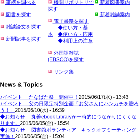
事柄を調べる
機関リポジトリで
新着図書案内
探す
図書を探す
新着雑誌案内
電子書籍を探す
雑誌論文を探す
◆使い方・基
本
◆使い方・応用
新聞記事を探す
◆利用上の注意
外国語雑誌
(EBSCO)を探す
リンク集
News & Topics
♪イベント たなばた祭 開催中！
2015/06/17(水) - 13:43
♪イベント 父の日限定特別企画「お父さんにハンカチを贈ろ
う！」
2015/06/10(水) - 16:39
◆お知らせ 丸善ebook Libraryが一時的につながりにくくな
ります。
2015/06/05(金) - 15:54
◆お知らせ 図書館ボランティア キックオフミーティング
実施！
2015/06/05(金) - 15:04