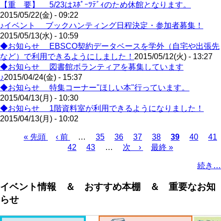
【重 要】 5/23はｽﾎﾟｰﾂﾃﾞｨのため休館となります。
2015/05/22(金) - 09:22
♪イベント ブックハンティング日程決定・参加者募集！
2015/05/13(水) - 10:59
◆お知らせ EBSCO契約データベースを学外（自宅や出張先
など）で利用できるようにしました！
2015/05/12(火) - 13:27
◆お知らせ 図書館ボランティアを募集しています
♪
2015/04/24(金) - 15:37
◆お知らせ 特集コーナー"ほしい本"行っています。
2015/04/13(月) - 10:30
◆お知らせ 1階資料室が利用できるようになりました！
2015/04/13(月) - 10:02
Page
Page
Page
Page
Page
Pa
先
« 先頭
前
‹ 前
…
35
36
37
38
カ
39
40
41
Page
Page
頭
ペ
42
43
…
次
次 ›
最
最終 »
レ
ペ
ペ
ー
ペ
終
ン
ー
続き…
ー
ジ
ー
ペ
ト
ジ
ジ
ジ
ー
ペ
送
イベント情報 ＆ おすすめ本棚 ＆ 重要なお知
ジ
ー
り
らせ
ジ