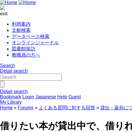
exit
利用案内
文献検索
データベース検索
オンラインジャーナル
図書館探訪
教職員の方へ
Search
Detail search
Detail search
Bookmark
Login
Japanese
Help
Guest
My Library
Home
Forums
よくある質問に対する回答
貸出・返却に
借りたい本が貸出中で、借り