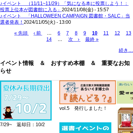
♪イベント （11/11~11/29）「気になる本に投票しよう！：
投票上位本が図書館に入る」
2024/11/08(金) - 15:57
♪イベント 「HALLOWEEN CAMPAIGN 図書館・SALC」当
選者発表！
2024/11/05(火) - 13:00
First
Previous
Page
Page
Page
Page
Current
Page
Page
Pa
« 先頭
‹ 前
…
6
7
8
9
10
11
12
13
page
page
page
Page
Next
Last
Pagination
14
…
次 ›
最終 »
page
page
続き…
イベント情報 ＆ おすすめ本棚 ＆ 重要なお知
らせ
vol.5 発行しました！
7/29~ 返却日：10/2