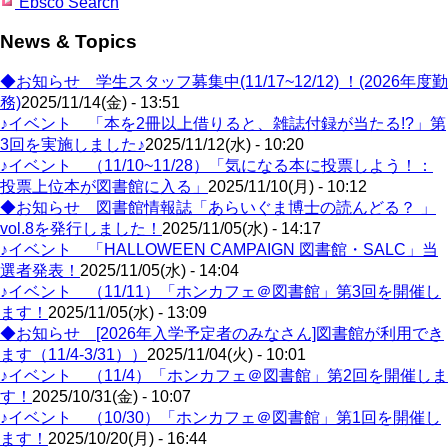
Ebsco Search
News & Topics
◆お知らせ 学生スタッフ募集中(11/17~12/12) ！(2026年度勤
務)
2025/11/14(金) - 13:51
♪イベント 「本を2冊以上借りると、雑誌付録が当たる!?」第
3回を実施しました♪
2025/11/12(水) - 10:20
♪イベント （11/10~11/28）「気になる本に投票しよう！：
投票上位本が図書館に入る」
2025/11/10(月) - 10:12
◆お知らせ 図書館情報誌「あらいぐま博士の読んどる？ 」
vol.8を発行しました！
2025/11/05(水) - 14:17
♪イベント 「HALLOWEEN CAMPAIGN 図書館・SALC」当
選者発表！
2025/11/05(水) - 14:04
♪イベント （11/11）「ホンカフェ＠図書館」第3回を開催し
ます！
2025/11/05(水) - 13:09
◆お知らせ [2026年入学予定者のみなさん]図書館が利用でき
ます（11/4-3/31））
2025/11/04(火) - 10:01
♪イベント （11/4）「ホンカフェ＠図書館」第2回を開催しま
す！
2025/10/31(金) - 10:07
♪イベント （10/30）「ホンカフェ＠図書館」第1回を開催し
ます！
2025/10/20(月) - 16:44