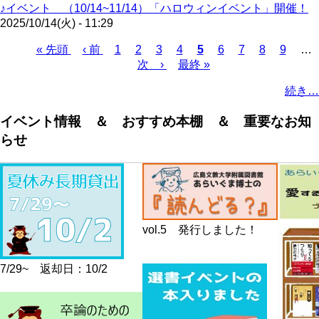
♪イベント （10/14~11/14）「ハロウィンイベント」開催！
2025/10/14(火) - 11:29
First
Previous
Page
Page
Page
Page
Current
Page
Page
Page
Page
« 先頭
‹ 前
1
2
3
4
5
6
7
8
9
…
page
page
page
Next
Last
Pagination
次 ›
最終 »
page
page
続き…
イベント情報 ＆ おすすめ本棚 ＆ 重要なお知
らせ
vol.5 発行しました！
7/29~ 返却日：10/2