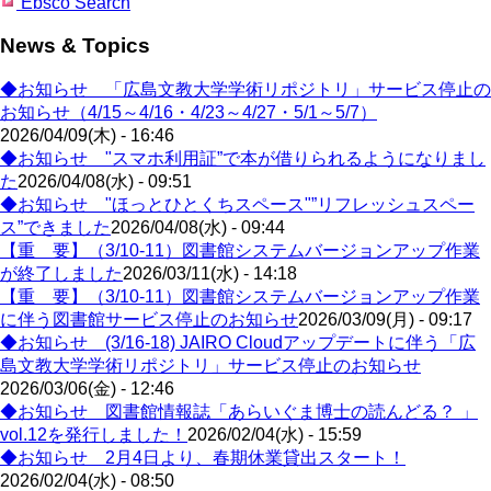
Ebsco Search
News & Topics
◆お知らせ 「広島文教大学学術リポジトリ」サービス停止の
お知らせ（4/15～4/16・4/23～4/27・5/1～5/7）
2026/04/09(木) - 16:46
◆お知らせ "スマホ利用証”で本が借りられるようになりまし
た
2026/04/08(水) - 09:51
◆お知らせ "ほっとひとくちスペース"”リフレッシュスペー
ス”できました
2026/04/08(水) - 09:44
【重 要】（3/10-11）図書館システムバージョンアップ作業
が終了しました
2026/03/11(水) - 14:18
【重 要】（3/10-11）図書館システムバージョンアップ作業
に伴う図書館サービス停止のお知らせ
2026/03/09(月) - 09:17
◆お知らせ (3/16-18) JAIRO Cloudアップデートに伴う「広
島文教大学学術リポジトリ」サービス停止のお知らせ
2026/03/06(金) - 12:46
◆お知らせ 図書館情報誌「あらいぐま博士の読んどる？ 」
vol.12を発行しました！
2026/02/04(水) - 15:59
◆お知らせ 2月4日より、春期休業貸出スタート！
2026/02/04(水) - 08:50