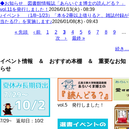
◆お知らせ 図書館情報誌「あらいぐま博士の読んどる？ 」
vol.11を発行しました！
2026/01/13(火) - 08:39
♪イベント （1/8~1/23）「本を2冊以上借りると、雑誌付録が
当たる!?」を実施します♪
2026/01/08(木) - 09:43
First
Previous
Page
Page
Current
Page
Page
Page
Page
Page
Page
« 先頭
‹ 前
1
2
3
4
5
6
7
8
9
…
page
page
page
Next
Last
Pagination
次 ›
最終 »
page
page
続き…
イベント情報 ＆ おすすめ本棚 ＆ 重要なお知
らせ
vol.5 発行しました！
7/29~ 返却日：10/2