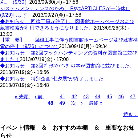
ん。（9/30）
2013/09/30(月) - 17:56
システムメンテナンスのため、 PsycARTICLESが一時休止
(9/29)します。
2013/09/27(金) - 17:58
◆お知らせ 回線工事が終了し、図書館ホームページおよび
蔵書検索が利用できるようになりました。
2013/09/26(木) -
13:00
【重 要】 回線工事に伴う図書館ホームページ及び蔵書検
索の停止（9/26）について
2013/09/16(月) - 09:34
◆お知らせ 第2回ブックハンティングの資料が図書館に並び
ました！
2013/07/19(金) - 17:00
◆お知らせ 第2回ﾌﾞｯｸﾊﾝﾃｨﾝｸﾞの本が図書館に並びました。
2013/07/19(金) - 16:56
◆お知らせ 特別企画"七夕展"が終了しました。
2013/07/19(金) - 16:48
Page
Page
Page
Page
Page
Page
Pa
先
« 先頭
前
‹ 前
…
41
42
43
44
45
46
47
Page
頭
ペ
カ
48
49
次
次 ›
最
最終 »
ペ
ペ
ー
レ
ペ
終
ー
続き…
ー
ジ
ン
ー
ペ
ジ
ジ
ト
ジ
ー
送
イベント情報 ＆ おすすめ本棚 ＆ 重要なお知
ペ
ジ
り
らせ
ー