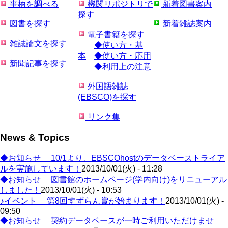
事柄を調べる
機関リポジトリで
新着図書案内
探す
図書を探す
新着雑誌案内
電子書籍を探す
雑誌論文を探す
◆使い方・基
本
◆使い方・応用
新聞記事を探す
◆利用上の注意
外国語雑誌
(EBSCO)を探す
リンク集
News & Topics
◆お知らせ 10/1より、EBSCOhostのデータベーストライア
ルを実施しています！
2013/10/01(火) - 11:28
◆お知らせ 図書館のホームページ(学内向け)をリニューアル
しました！
2013/10/01(火) - 10:53
♪イベント 第8回すずらん賞が始まります！
2013/10/01(火) -
09:50
◆お知らせ 契約データベースが一時ご利用いただけませ